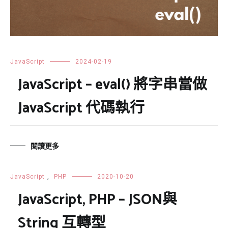
JavaScript
2024-02-19
JavaScript – eval() 將字串當做
JavaScript 代碼執行
閱讀更多
JavaScript
,
PHP
2020-10-20
JavaScript, PHP – JSON與
String 互轉型