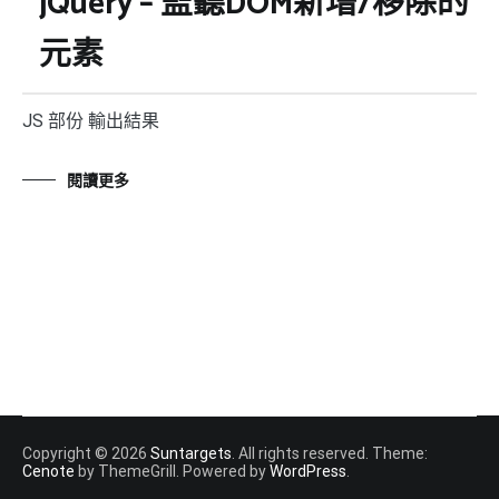
jQuery – 監聽DOM新增/移除的
元素
JS 部份 輸出結果
閱讀更多
Copyright © 2026
Suntargets
. All rights reserved. Theme:
Cenote
by ThemeGrill. Powered by
WordPress
.