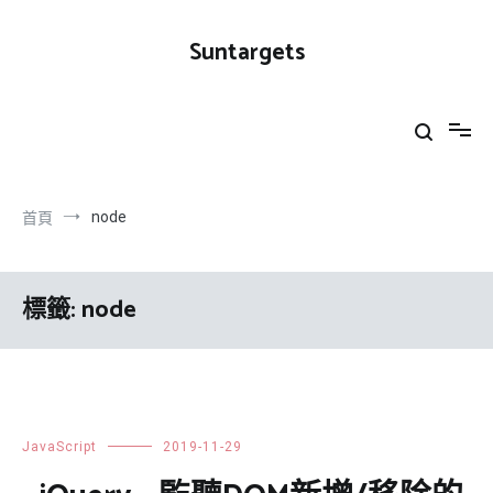
跳
到
Suntargets
內
容
node
首頁
標籤:
node
JavaScript
2019-11-29