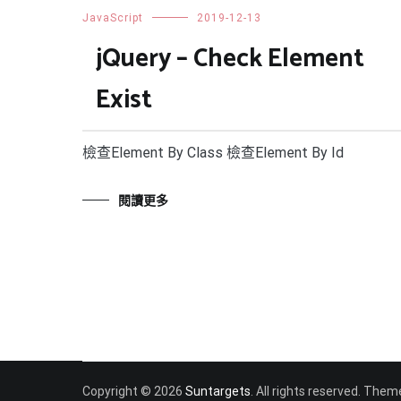
JavaScript
2019-12-13
jQuery – Check Element
Exist
檢查Element By Class 檢查Element By Id
閱讀更多
Copyright © 2026
Suntargets
. All rights reserved. Them