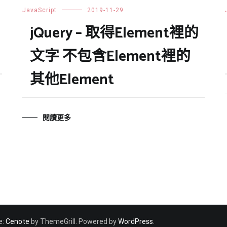
JavaScript
2019-11-29
jQuery – 取得Element裡的
文字 不包含Element裡的
其他Element
閱讀更多
e:
Cenote
by ThemeGrill. Powered by
WordPress
.