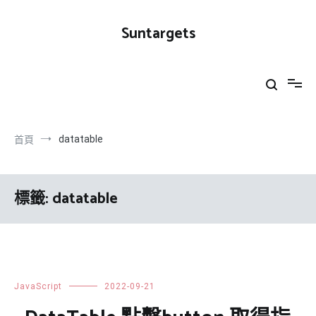
跳
到
Suntargets
內
容
datatable
首頁
標籤:
datatable
JavaScript
2022-09-21