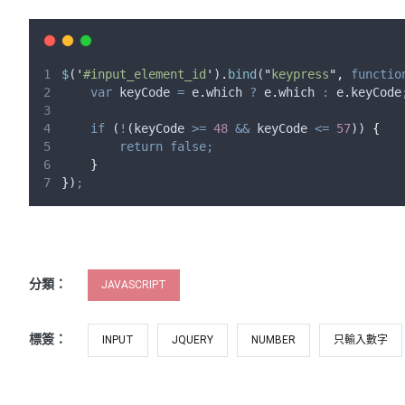
$
(
'
#input_element_id
'
)
.
bind
(
"
keypress
"
,
functio
var
keyCode
=
e
.
which
?
e
.
which
:
e
.
keyCode
if
 (
!
(
keyCode
>=
48
&&
keyCode
<=
57
)) 
{
return
false;
}
}
)
;
分類：
JAVASCRIPT
標簽：
INPUT
JQUERY
NUMBER
只輸入數字