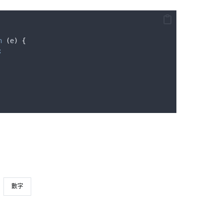
n
(
e
)
{
;
數字