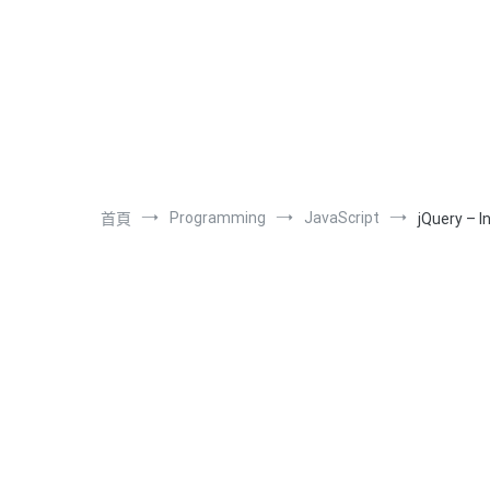
跳
Programming
Server
備忘錄
小筆記
網
到
內
容
Programming
JavaScript
首頁
jQuery –