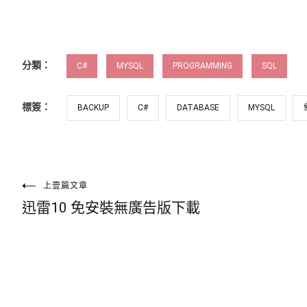
分類：
C#
MYSQL
PROGRAMMING
SQL
標簽：
BACKUP
C#
DATABASE
MYSQL
文
上壹篇文章
迅雷10 免安裝無廣告版下載
章
導
覽