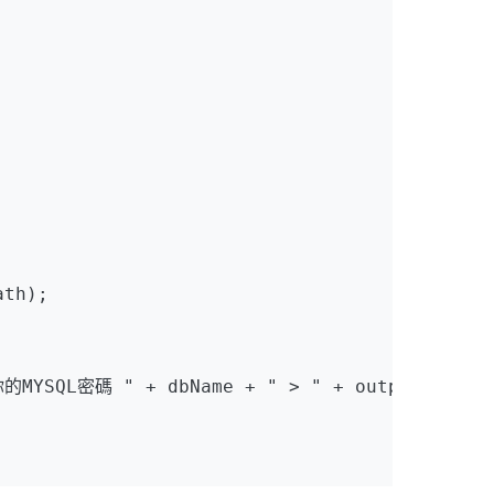
th);

MYSQL密碼 " + dbName + " > " + outputPath + "