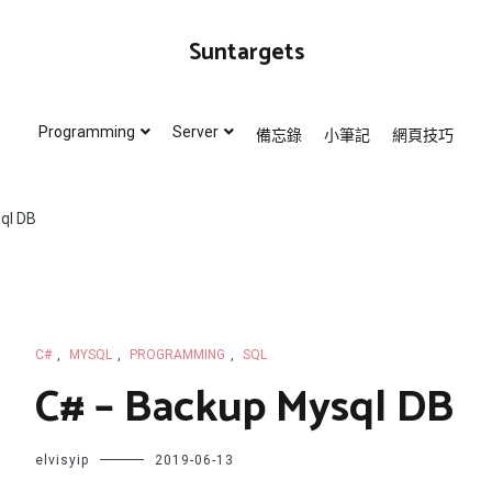
Suntargets
Programming
Server
備忘錄
小筆記
網頁技巧
ql DB
C#
,
MYSQL
,
PROGRAMMING
,
SQL
C# – Backup Mysql DB
elvisyip
2019-06-13