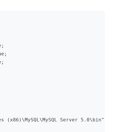
;

e;

;

s (x86)\MySQL\MySQL Server 5.0\bin";
