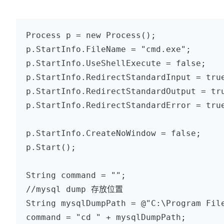
Process p = new Process();

p.StartInfo.FileName = "cmd.exe";

p.StartInfo.UseShellExecute = false;

p.StartInfo.RedirectStandardInput = true
p.StartInfo.RedirectStandardOutput = tru
p.StartInfo.RedirectStandardError = true
p.StartInfo.CreateNoWindow = false;

p.Start();

String command = "";

//mysql dump 存放位置

String mysqlDumpPath = @"C:\Program File
command = "cd " + mysqlDumpPath;
