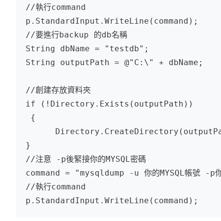
//執行command

p.StandardInput.WriteLine(command);

//要進行backup 的db名稱

String dbName = "testdb";

String outputPath = @"C:\" + dbName;

//創建存放資料夾

if (!Directory.Exists(outputPath))

 {

      Directory.CreateDirectory(outputPa
}

//注意 -p後緊接你的MYSQL密碼

command = "mysqldump -u 你的MYSQL帳號 -p你的
//執行command
